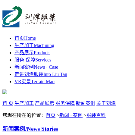
首页
Home
生产加工
Machining
产品展示
Products
服务·保障
Services
新闻案例
News · Case
走进刘潭服装
Into Liu Tan
VR实景
Terrain Map
首 页
生产加工
产品展示
服务保障
新闻案例
关于刘潭
您现在所在的位置：
首页
>
新闻 · 案例
>
服装百科
新闻案例
/News Stories