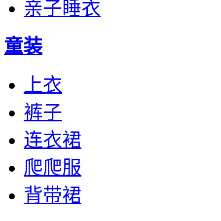
亲子睡衣
童装
上衣
裤子
连衣裙
爬爬服
背带裙