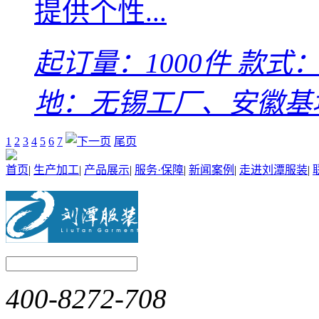
提供个性...
起订量：1000件
款式：L
地：无锡工厂、安徽基
1
2
3
4
5
6
7
尾页
首页
|
生产加工
|
产品展示
|
服务·保障
|
新闻案例
|
走进刘潭服装
|
400-8272-708